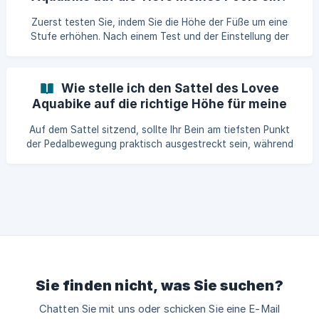
Zuerst testen Sie, indem Sie die Höhe der Füße um eine
Stufe erhöhen. Nach einem Test und der Einstellung der
Sattelhöhe können Sie beurteilen, ob Sie die Füße anheben
müssen. Im Idealfall sollten Sie beim Treten eine mittlere
Wasserlinie auf Bauchnabelniveau wählen.
Wie stelle ich den Sattel des Lovee
Aquabike auf die richtige Höhe für meine
Größe ein?
Auf dem Sattel sitzend, sollte Ihr Bein am tiefsten Punkt
der Pedalbewegung praktisch ausgestreckt sein, während
das Knie sehr leicht gebeugt bleibt. Der Lenker sollte etwas
höher als der Sattel sein. Dank des Klick- und Drehknopfes,
der auch im Wasser sehr einfach zu bedienen ist, können
Sie die Einstellung von Sattel und Lenker nach Ihren
Empfindungen abschließen.
Sie finden nicht, was Sie suchen?
Chatten Sie mit uns oder schicken Sie eine E-Mail